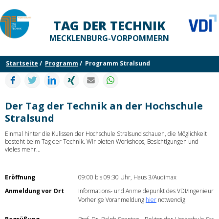
TAG DER TECHNIK
MECKLENBURG-VORPOMMERN
Startseite
Programm
Programm Stralsund
Facebook
Twitter
LinkedIn
Xing
E-mail
WhatsApp
Der Tag der Technik an der Hochschule
Stralsund
Einmal hinter die Kulissen der Hochschule Stralsund schauen, die Möglichkeit
besteht beim Tag der Technik. Wir bieten Workshops, Besichtigungen und
vieles mehr…
Eröffnung
09:00 bis 09:30 Uhr, Haus 3/Audimax
Anmeldung vor Ort
Informations- und Anmeldepunkt des VDI/Ingenieurr
Vorherige Voranmeldung
hier
notwendig!