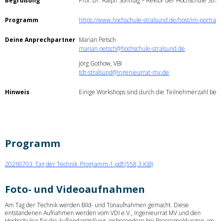
Begrüßung
Prof. Dr. Ralph Sonntag – Rektor der Hochschule Stra
Programm
https://www.hochschule-stralsund.de/host/im-portrait/
Deine Anprechpartner
Marian Petsch
marian.petsch@hochschule-stralsund.de
Jörg Gothow, VBI
tdt-stralsund@ingenieurrat-mv.de
Hinweis
Einige Workshops sind durch die Teilnehmerzahl beg
Programm
20260703_Tag der Technik_Programm-1.pdf
(558,3 KiB)
Foto- und Videoaufnahmen
Am Tag der Technik werden Bild- und Tonaufnahmen gemacht. Diese
entstandenen Aufnahmen werden vom VDI e.V., Ingenieurrat MV und den
Hochschulen für die Außendarstellung, insbesondere bei Pressemeldungen, im